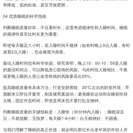
率降低，肌肉松弛，甚至导致肥胖。
04 优质睡眠的科学指南
判断睡眠质量好坏，不仅看时长，还需考虑规律性和入睡时间。睡眠
的规律性甚至比时长更为重要。
即使每天睡足八小时，若入睡时间不规律（如有时晚上9点入睡，有时
凌晨2点入睡），也会被视为熬夜。
最佳入睡时间也有科学依据。研究表明，晚上10：00-10：59是入睡
的最佳时间点，可以降低患心脏病的风险。与此时段入睡相比，午夜
或更晚入睡的人患心血管疾病的风险要高出25%。
提高睡眠质量有具体方法：打造安静黑暗、20℃左右的卧室环境；早
晨醒来立即拉开窗帘，制造褪黑素波动；避免睡前运动和在睡前吃得
太晚；固定作息时间，即使是周末也不要打乱生物钟。
判断睡眠质量的关键指标是：入睡快（30分钟内入睡）；睡眠深且
沉；不易觉醒，无惊梦；每天睡7-9小时；白天精神好、不困倦。
当我们理解了睡眠的真正价值，就会明白那位长出老年斑的年轻人并