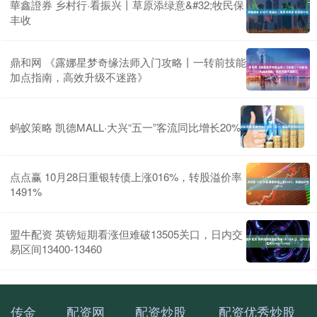
華鑫證券 乡村行·看振兴丨草原添绿意&#32;牧民保
丰收
鼎和网 《露娜星梦奇缘法师入门攻略丨一转前技能
加点指南，高效升级不迷路》
蚂蚁策略 凯德MALL·大兴“五一”客流同比增长20%
点点赢 10月28日重银转债上涨016%，转股溢价率
1491%
盟牛配资 英镑短期看涨但难破13505关口，日内交
易区间13400-13460
传金
配资网
配资炒股
配资优秀炒股