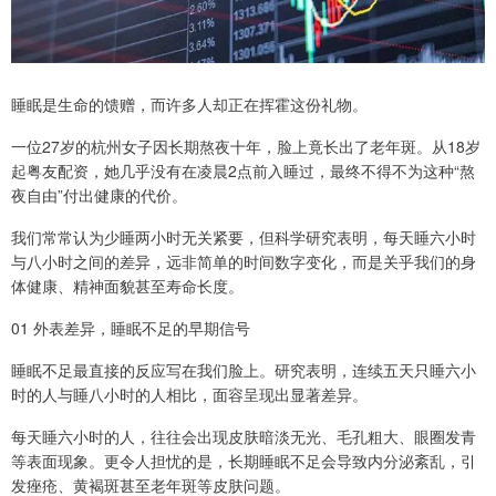
睡眠是生命的馈赠，而许多人却正在挥霍这份礼物。
一位27岁的杭州女子因长期熬夜十年，脸上竟长出了老年斑。从18岁
起粤友配资，她几乎没有在凌晨2点前入睡过，最终不得不为这种“熬
夜自由”付出健康的代价。
我们常常认为少睡两小时无关紧要，但科学研究表明，每天睡六小时
与八小时之间的差异，远非简单的时间数字变化，而是关乎我们的身
体健康、精神面貌甚至寿命长度。
01 外表差异，睡眠不足的早期信号
睡眠不足最直接的反应写在我们脸上。研究表明，连续五天只睡六小
时的人与睡八小时的人相比，面容呈现出显著差异。
每天睡六小时的人，往往会出现皮肤暗淡无光、毛孔粗大、眼圈发青
等表面现象。更令人担忧的是，长期睡眠不足会导致内分泌紊乱，引
发痤疮、黄褐斑甚至老年斑等皮肤问题。