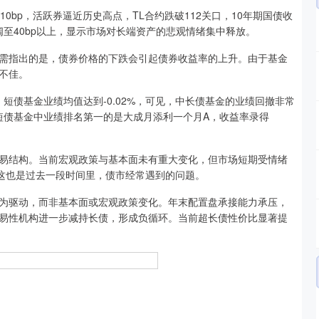
bp，活跃券逼近历史高点，TL合约跌破112关口，10年期国债收
走阔至40bp以上，显示市场对长端资产的悲观情绪集中释放。
指出的是，债券价格的下跌会引起债券收益率的上升。由于基金
不佳。
，短债基金业绩均值达到-0.02%，可见，中长债基金的业绩回撤非常
；短债基金中业绩排名第一的是大成月添利一个月A，收益率录得
结构。当前宏观政策与基本面未有重大变化，但市场短期受情绪
而这也是过去一段时间里，债市经常遇到的问题。
驱动，而非基本面或宏观政策变化。年末配置盘承接能力承压，
易性机构进一步减持长债，形成负循环。当前超长债性价比显著提