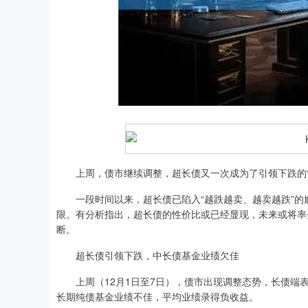
深证成指
14311.01
.68
1.02%
200.89
1
上周，债市继续调整，超长债又一次成为了引领下跌的“
一段时间以来，超长债已陷入“越跌越卖、越卖越跌”的
限。有分析指出，超长债的性价比或已经显现，未来或将率
断。
超长债引领下跌，中长债基金业绩欠佳
上周（12月1日至7日），债市出现调整态势，长债端表
长期纯债基金业绩不佳，平均业绩录得负收益。