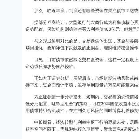
那么，临近年底，到底还有哪些资金在关注债市？这或
据部分券商统计，大型银行与农商行成为利率债核心买入力
逆势配置。保险机构则稳健净买入利率债488亿元，继续呈
与之形成鲜明对比的是，交易盘集体出逃，基金与券商分别
赎回担忧，叠加净值下跌触发的止损盘。理财维持稳健操作
可见，目前债市依然缺乏交易盘资金，这在一定程度上造
企稳或反弹攻势依然较难。
正如方正证券分析，展望后市，市场短期波动风险或尚未
接下来，资金面预计平稳，虽存单到期量超万亿可能带来结
方正证券进一步分析指出，短期内，交易盘的恐慌情绪出
低分批配置、哑铃型组合”的策略，可在30年国债收益率接近
用债维持组合流动性，在控制久期风险的同时博弈利差修复
中长期看，经济转型与利率中枢下行的逻辑未变，居民储
赔率空间有限下，需规避纯粹久期博弈，聚焦票息+适度波