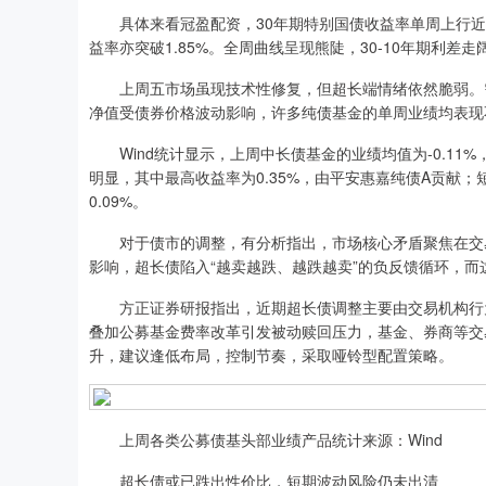
具体来看冠盈配资，30年期特别国债收益率单周上行近10
益率亦突破1.85%。全周曲线呈现熊陡，30-10年期利差
上周五市场虽现技术性修复，但超长端情绪依然脆弱。需
净值受债券价格波动影响，许多纯债基金的单周业绩均表现
Wind统计显示，上周中长债基金的业绩均值为-0.11%
明显，其中最高收益率为0.35%，由平安惠嘉纯债A贡献
0.09%。
对于债市的调整，有分析指出，市场核心矛盾聚焦在交易
影响，超长债陷入“越卖越跌、越跌越卖”的负反馈循环，
方正证券研报指出，近期超长债调整主要由交易机构行为
叠加公募基金费率改革引发被动赎回压力，基金、券商等交
升，建议逢低布局，控制节奏，采取哑铃型配置策略。
上周各类公募债基头部业绩产品统计来源：Wind
超长债或已跌出性价比，短期波动风险仍未出清