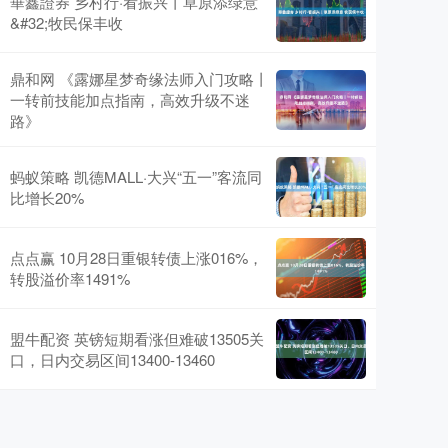
華鑫證券 乡村行·看振兴丨草原添绿意
&#32;牧民保丰收
鼎和网 《露娜星梦奇缘法师入门攻略丨
一转前技能加点指南，高效升级不迷
路》
蚂蚁策略 凯德MALL·大兴“五一”客流同
比增长20%
点点赢 10月28日重银转债上涨016%，
转股溢价率1491%
盟牛配资 英镑短期看涨但难破13505关
口，日内交易区间13400-13460