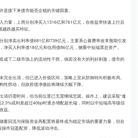
许是接下来债市能否企稳的关键因素。
量，上周分别净买入1316亿和761亿元，在收益率快速上行后
现越跌越买特征。
净卖出利率债681亿和739亿元，主要系公募费率改革预期引发
，净买入利率债18亿元和信用债86亿元，侧重中短端票息资产。
成了二级市场上的流动性干扰，倘若没有大的利好刺激，债市的
完全出清，但已进入价值区间，策略上宜从防御转向积极布局。
构性扰动，但政府债净缴款将继续大幅下降。
清仍需时间，但当前位置已无需继续悲观。操作上，建议采取“逢
2.3%或利差超过40bp时逐步增配超长端，同时以中短端高等级信
收益。
蓄回流与保险资金再配置将最终成为稳定市场的重要力量，但在
段操作冠盈配资，降低波动冲击。