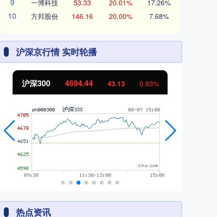
9
一博科技
53.33
20.01%
17.26%
10
方邦股份
146.16
20.00%
7.68%
沪深京行情 实时轮播
北证50
1134.24
创
11.37
1.01%
热点资讯