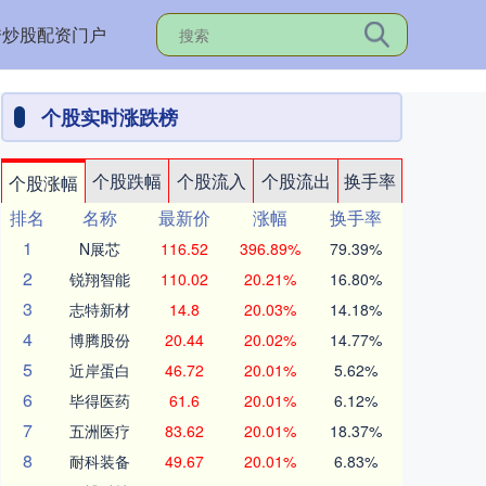
秀炒股配资门户
个股实时涨跌榜
个股跌幅
个股流入
个股流出
换手率
个股涨幅
排名
名称
最新价
涨幅
换手率
1
N展芯
116.52
396.89%
79.39%
2
锐翔智能
110.02
20.21%
16.80%
3
志特新材
14.8
20.03%
14.18%
4
博腾股份
20.44
20.02%
14.77%
5
近岸蛋白
46.72
20.01%
5.62%
6
毕得医药
61.6
20.01%
6.12%
7
五洲医疗
83.62
20.01%
18.37%
8
耐科装备
49.67
20.01%
6.83%