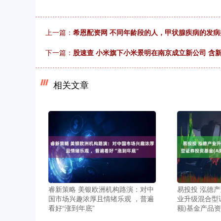
上一篇：
希恩配资网 不同年龄段的人，甲状腺疾病的发
下一篇：
股速查 小米旗下小米景明在南京成立新公司 含
相关文章
睿新策略 美银欧洲机构路演：对中
易投投 泓德产
国市场兴趣浓厚且情绪乐观 ，普遍
业升级混合型
看好“涨到年底”
额)基金产品