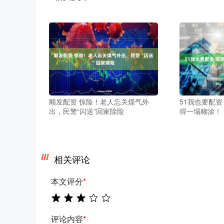
顺发配资 惊险！老人忘关煤气外
51我也要配资
出，民警“闪送”回家除险
得一塌糊涂！
相关评论
本文评分
*
评论内容
*