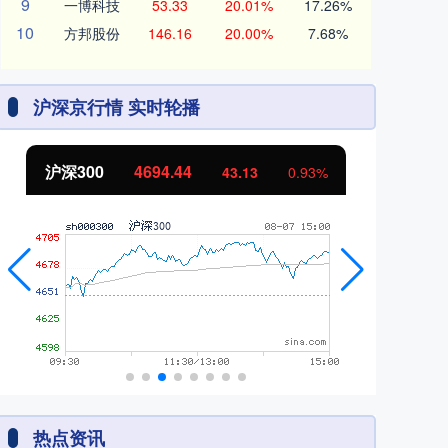
9
一博科技
53.33
20.01%
17.26%
10
方邦股份
146.16
20.00%
7.68%
沪深京行情 实时轮播
北证50
1134.24
创
11.37
1.01%
热点资讯