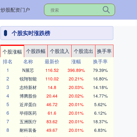
秀炒股配资门户
个股实时涨跌榜
个股跌幅
个股流入
个股流出
换手率
个股涨幅
排名
名称
最新价
涨幅
换手率
1
N展芯
116.52
396.89%
79.39%
2
锐翔智能
110.02
20.21%
16.80%
3
志特新材
14.8
20.03%
14.18%
4
博腾股份
20.44
20.02%
14.77%
5
近岸蛋白
46.72
20.01%
5.62%
6
毕得医药
61.6
20.01%
6.12%
7
五洲医疗
83.62
20.01%
18.37%
8
耐科装备
49.67
20.01%
6.83%