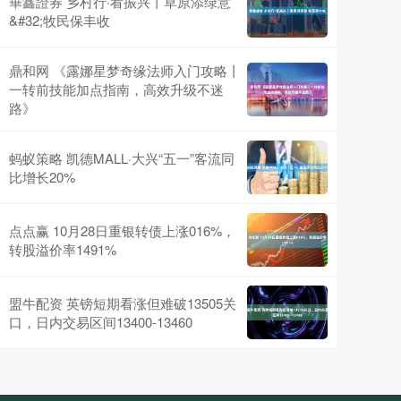
華鑫證券 乡村行·看振兴丨草原添绿意
&#32;牧民保丰收
鼎和网 《露娜星梦奇缘法师入门攻略丨
一转前技能加点指南，高效升级不迷
路》
蚂蚁策略 凯德MALL·大兴“五一”客流同
比增长20%
点点赢 10月28日重银转债上涨016%，
转股溢价率1491%
盟牛配资 英镑短期看涨但难破13505关
口，日内交易区间13400-13460