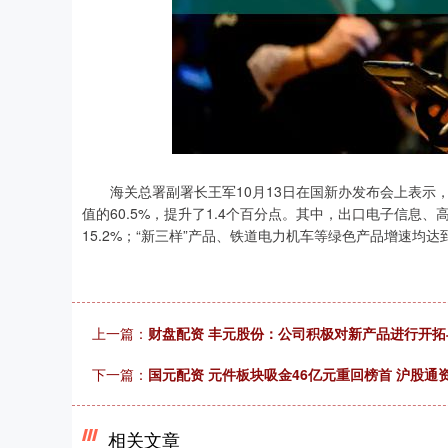
深证成指
14311.01
.68
1.02%
200.89
1
海关总署副署长王军10月13日在国新办发布会上表示，前
值的60.5%，提升了1.4个百分点。其中，出口电子信息、
15.2%；“新三样”产品、铁道电力机车等绿色产品增速均达
上一篇：
财盘配资 丰元股份：公司积极对新产品进行开拓
下一篇：
国元配资 元件板块吸金46亿元重回榜首 沪股通
相关文章