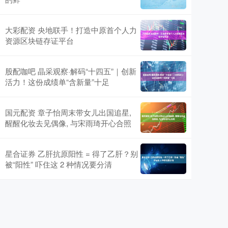
大彩配资 央地联手！打造中原首个人力
资源区块链存证平台
股配咖吧 晶采观察·解码“十四五”｜创新
活力！这份成绩单“含新量”十足
国元配资 章子怡周末带女儿出国追星,
醒醒化妆去见偶像, 与宋雨琦开心合照
星合证券 乙肝抗原阳性 = 得了乙肝？别
被“阳性” 吓住这 2 种情况要分清