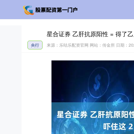
星合证券 乙肝抗原阳性 = 得了乙
央行
来源：乐咕乐配资官网
网站：传金所
日期：2025