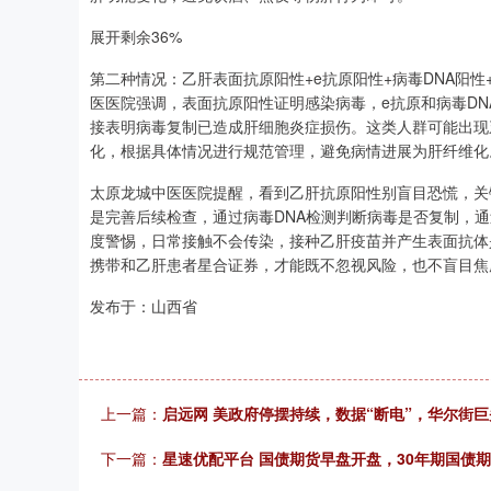
展开剩余36%
第二种情况：乙肝表面抗原阳性+e抗原阳性+病毒DNA阳性
医医院强调，表面抗原阳性证明感染病毒，e抗原和病毒D
接表明病毒复制已造成肝细胞炎症损伤。这类人群可能出现
化，根据具体情况进行规范管理，避免病情进展为肝纤维化
太原龙城中医医院提醒，看到乙肝抗原阳性别盲目恐慌，关
是完善后续检查，通过病毒DNA检测判断病毒是否复制，
度警惕，日常接触不会传染，接种乙肝疫苗并产生表面抗体
携带和乙肝患者星合证券，才能既不忽视风险，也不盲目焦
发布于：山西省
上一篇：
启远网 美政府停摆持续，数据“断电”，华尔街
下一篇：
星速优配平台 国债期货早盘开盘，30年期国债期货