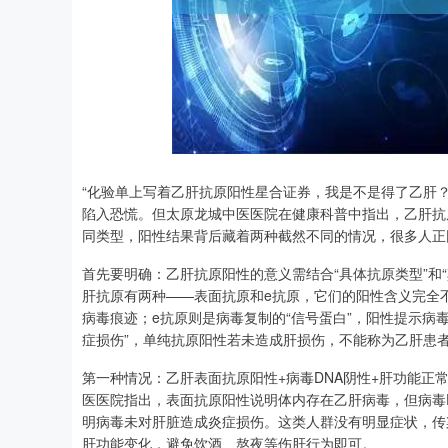
上证指数
3900.35
00
-0.01%
21.92
0.
“化验单上写着乙肝抗原阳性星合证券，我是不是得了乙肝？
陷入恐慌。但太原龙城中医医院在健康科普中指出，乙肝抗
同类型，阳性结果背后藏着两种截然不同的情况，很多人正
首先要明确：乙肝抗原阳性的意义需结合“具体抗原类型”和
肝抗原有两种——表面抗原和e抗原，它们的阳性含义完全
病毒痕迹；e抗原则是病毒复制的“信号蛋白”，阳性提示病
症损伤”，单纯抗原阳性若未造成肝损伤，不能称为乙肝患
第一种情况：乙肝表面抗原阳性+病毒DNA阴性+肝功能正常
医医院指出，表面抗原阳性说明体内存在乙肝病毒，但病毒
明病毒未对肝脏造成炎症损伤。这类人群没有明显症状，传染
肝功能变化，避免饮酒、熬夜等伤肝行为即可。