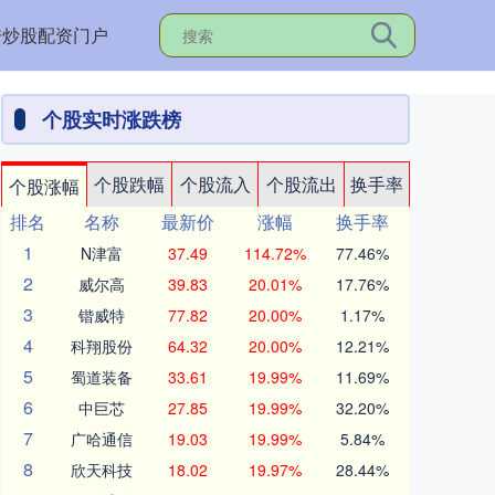
秀炒股配资门户
个股实时涨跌榜
个股跌幅
个股流入
个股流出
换手率
个股涨幅
排名
名称
最新价
涨幅
换手率
1
N津富
37.49
114.72%
77.46%
2
威尔高
39.83
20.01%
17.76%
3
锴威特
77.82
20.00%
1.17%
4
科翔股份
64.32
20.00%
12.21%
5
蜀道装备
33.61
19.99%
11.69%
6
中巨芯
27.85
19.99%
32.20%
7
广哈通信
19.03
19.99%
5.84%
8
欣天科技
18.02
19.97%
28.44%