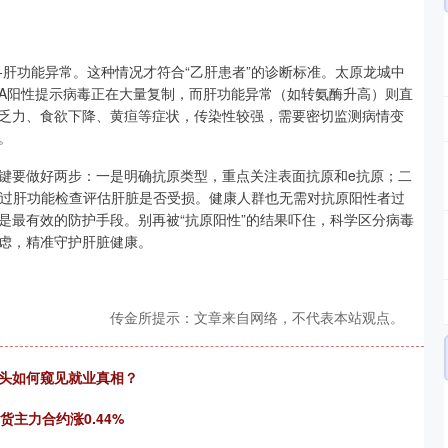
+肝功能异常。这种情况才符合“乙肝患者”的诊断标准。太原龙城中
NA阳性提示病毒正在大量复制，而肝功能异常（如转氨酶升高）则直
乏力、食欲下降、黄疸等症状，传染性较强，需要密切监测病情变
。
键要做好两步：一是明确抗原类型，重点关注表面抗原和e抗原；二
通过肝功能检查评估肝脏是否受损。健康人群也无需对抗原阳性者过
是最有效的防护手段。别再被“抗原阳性”的结果吓住，科学区分病毒
虑，精准守护肝脏健康。
传金所提示：文章来自网络，不代表本站观点。
巨头如何窥见就业真相？
主力合约涨0.44%