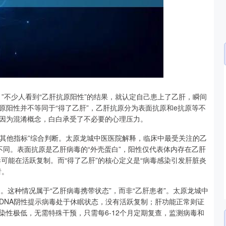
深证成指
14110.12
57%
-34.08
-0.24%
”不少人看到“乙肝抗原阳性”的结果，就认定自己患上了乙肝，瞬间
原阳性并不等同于“得了乙肝”，乙肝抗原分为表面抗原和e抗原等不
因为混淆概念，白白承受了不必要的心理压力。
“其他指标”综合判断。太原龙城中医医院解释，临床中最受关注的乙
不同。表面抗原是乙肝病毒的“外壳蛋白”，阳性仅代表体内存在乙肝
毒可能在活跃复制。而“得了乙肝”的核心定义是“病毒感染引发肝脏炎
者。
。这种情况属于“乙肝病毒携带状态”，而非“乙肝患者”。太原龙城中
DNA阴性提示病毒处于休眠状态，没有活跃复制；肝功能正常则证
性极低，无需特殊干预，只需每6-12个月定期复查，监测病毒和