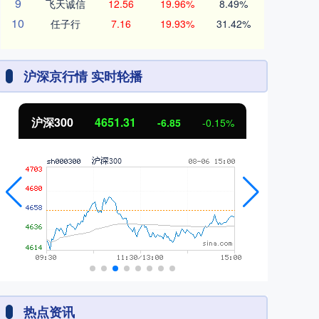
9
飞天诚信
12.56
19.96%
8.49%
10
任子行
7.16
19.93%
31.42%
沪深京行情 实时轮播
沪深300
4651.31
北
-6.85
-0.15%
热点资讯