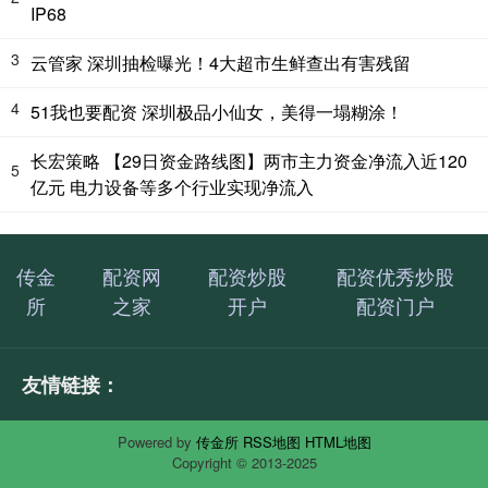
IP68
3
云管家 深圳抽检曝光！4大超市生鲜查出有害残留
4
51我也要配资 深圳极品小仙女，美得一塌糊涂！
长宏策略 【29日资金路线图】两市主力资金净流入近120
5
亿元 电力设备等多个行业实现净流入
传金
配资网
配资炒股
配资优秀炒股
所
之家
开户
配资门户
友情链接：
Powered by
传金所
RSS地图
HTML地图
Copyright
© 2013-2025