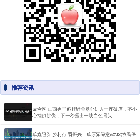
推荐资讯
鼎合网 山西男子追赶野兔意外进入一座破庙，不小
心撞倒佛像，下一秒露出一块白色骨头
華鑫證券 乡村行·看振兴丨草原添绿意&#32;牧民保