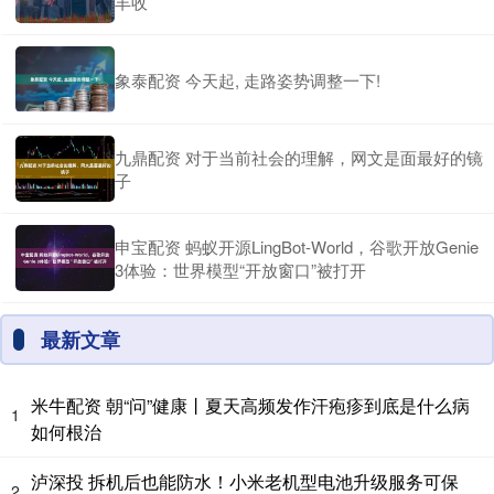
丰收
象泰配资 今天起, 走路姿势调整一下!
九鼎配资 对于当前社会的理解，网文是面最好的镜
子
申宝配资 蚂蚁开源LingBot-World，谷歌开放Genie
3体验：世界模型“开放窗口”被打开
最新文章
米牛配资 朝“问”健康丨夏天高频发作汗疱疹到底是什么病
1
如何根治
泸深投 拆机后也能防水！小米老机型电池升级服务可保
2