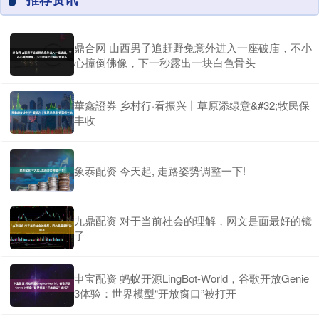
鼎合网 山西男子追赶野兔意外进入一座破庙，不小
心撞倒佛像，下一秒露出一块白色骨头
華鑫證券 乡村行·看振兴丨草原添绿意&#32;牧民保
丰收
象泰配资 今天起, 走路姿势调整一下!
九鼎配资 对于当前社会的理解，网文是面最好的镜
子
申宝配资 蚂蚁开源LingBot-World，谷歌开放Genie
3体验：世界模型“开放窗口”被打开