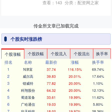
查看：
143
分类：
配资网之家
布了重庆首批低空经济应....
传金所文章已加载完成
个股实时涨跌榜
个股跌幅
个股流入
个股流出
换手率
个股涨幅
排名
名称
最新价
涨幅
换手率
1
N津富
37.74
116.15%
69.74%
2
威尔高
39.83
20.01%
17.64%
3
锴威特
77.82
20.00%
1.10%
4
科翔股份
64.32
20.00%
12.13%
5
蜀道装备
33.61
19.99%
11.62%
6
广哈通信
19.03
19.99%
5.80%
7
欣天科技
18.02
19.97%
28.36%