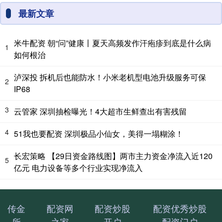
最新文章
米牛配资 朝“问”健康丨夏天高频发作汗疱疹到底是什么病
1
如何根治
泸深投 拆机后也能防水！小米老机型电池升级服务可保
2
IP68
3
云管家 深圳抽检曝光！4大超市生鲜查出有害残留
4
51我也要配资 深圳极品小仙女，美得一塌糊涂！
长宏策略 【29日资金路线图】两市主力资金净流入近120
5
亿元 电力设备等多个行业实现净流入
传金
配资网
配资炒股
配资优秀炒股
所
之家
开户
配资门户