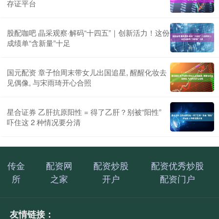
存证平台
股配咖吧 晶采观察·解码“十四五”｜创新活力！这份
成绩单“含新量”十足
国元配资 章子怡周末带女儿出国追星, 醒醒化妆去
见偶像, 与宋雨琦开心合照
星合证券 乙肝抗原阳性 = 得了乙肝？别被“阳性”
吓住这 2 种情况要分清
传金
配资网
配资炒股
配资优秀炒股
所
之家
开户
配资门户
友情链接：