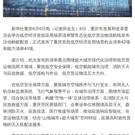
新华社重庆6月6日电（记者田金文）6日，重庆市发展和改革委
员会举办低空经济首批应用场景清单暨常态化低空货运物流航线发布
活动蚂蚁配资，正式发布了重庆首批低空经济应用场景机会清单42项
和能力清单40项。
据介绍，此次发布的清单重点围绕超大城市现代化治理和低空货
运物流两大领域，聚焦低空安全保障、低空赋能城市治理、消防灭火
与应急救援、低空巡检与作业、低空货运物流五大方向。
在低空安全保障方面，聚焦城市空域秩序与飞行安全，布局无人
机信标监测系统、飞行气象预警平台；在城市治理方面，围绕市场监
管、综合执法等场景，构建“空地一体”立体治理体系；在消防灭火与
应急救援方面，重庆市区两级部门、企事业单位将围绕高层灭火、森
林消防灭火、应急投送、医疗救援等场景，推动应急响应智能化；在
货运物流方面，结合“山地城市+超大城市”空间特征，拓展高时效性货
物的无人机配送服务。