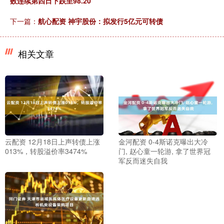
数连续第四日下跌至98.20
下一篇：
航心配资 神宇股份：拟发行5亿元可转债
相关文章
云配资 12月18日上声转债上涨
金河配资 0-4斯诺克曝出大冷
013%，转股溢价率3474%
门, 赵心童一轮游, 拿了世界冠
军反而迷失自我