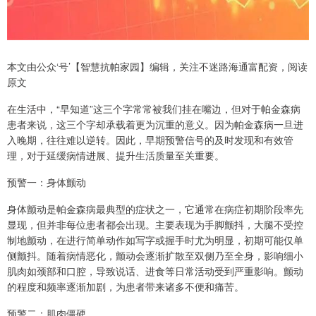
本文由公众‘号’【智慧抗帕家园】编辑，关注不迷路海通富配资，阅读
原文
在生活中，“早知道”这三个字常常被我们挂在嘴边，但对于帕金森病
患者来说，这三个字却承载着更为沉重的意义。因为帕金森病一旦进
入晚期，往往难以逆转。因此，早期预警信号的及时发现和有效管
理，对于延缓病情进展、提升生活质量至关重要。
预警一：身体颤动
身体颤动是帕金森病最典型的症状之一，它通常在病症初期阶段率先
显现，但并非每位患者都会出现。主要表现为手脚颤抖，大腿不受控
制地颤动，在进行简单动作如写字或握手时尤为明显，初期可能仅单
侧颤抖。随着病情恶化，颤动会逐渐扩散至双侧乃至全身，影响细小
肌肉如颈部和口腔，导致说话、进食等日常活动受到严重影响。颤动
的程度和频率逐渐加剧，为患者带来诸多不便和痛苦。
预警二：肌肉僵硬