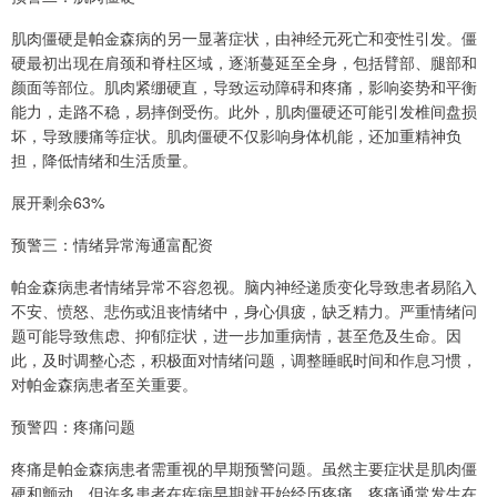
肌肉僵硬是帕金森病的另一显著症状，由神经元死亡和变性引发。僵
硬最初出现在肩颈和脊柱区域，逐渐蔓延至全身，包括臂部、腿部和
颜面等部位。肌肉紧绷硬直，导致运动障碍和疼痛，影响姿势和平衡
能力，走路不稳，易摔倒受伤。此外，肌肉僵硬还可能引发椎间盘损
坏，导致腰痛等症状。肌肉僵硬不仅影响身体机能，还加重精神负
担，降低情绪和生活质量。
展开剩余63%
预警三：情绪异常海通富配资
帕金森病患者情绪异常不容忽视。脑内神经递质变化导致患者易陷入
不安、愤怒、悲伤或沮丧情绪中，身心俱疲，缺乏精力。严重情绪问
题可能导致焦虑、抑郁症状，进一步加重病情，甚至危及生命。因
此，及时调整心态，积极面对情绪问题，调整睡眠时间和作息习惯，
对帕金森病患者至关重要。
预警四：疼痛问题
疼痛是帕金森病患者需重视的早期预警问题。虽然主要症状是肌肉僵
硬和颤动，但许多患者在疾病早期就开始经历疼痛。疼痛通常发生在