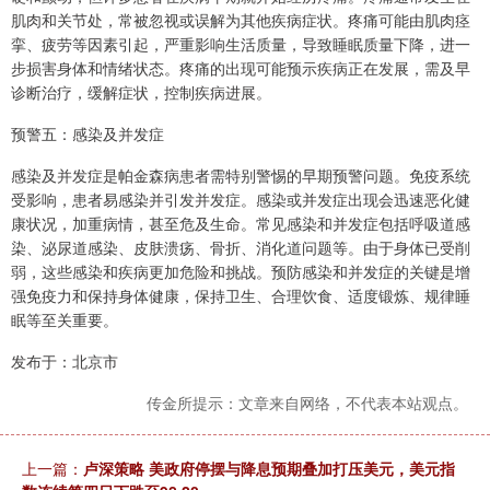
肌肉和关节处，常被忽视或误解为其他疾病症状。疼痛可能由肌肉痉
挛、疲劳等因素引起，严重影响生活质量，导致睡眠质量下降，进一
步损害身体和情绪状态。疼痛的出现可能预示疾病正在发展，需及早
诊断治疗，缓解症状，控制疾病进展。
预警五：感染及并发症
感染及并发症是帕金森病患者需特别警惕的早期预警问题。免疫系统
受影响，患者易感染并引发并发症。感染或并发症出现会迅速恶化健
康状况，加重病情，甚至危及生命。常见感染和并发症包括呼吸道感
染、泌尿道感染、皮肤溃疡、骨折、消化道问题等。由于身体已受削
弱，这些感染和疾病更加危险和挑战。预防感染和并发症的关键是增
强免疫力和保持身体健康，保持卫生、合理饮食、适度锻炼、规律睡
眠等至关重要。
发布于：北京市
传金所提示：文章来自网络，不代表本站观点。
上一篇：
卢深策略 美政府停摆与降息预期叠加打压美元，美元指