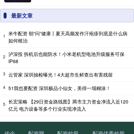
最新文章
米牛配资 朝“问”健康丨夏天高频发作汗疱疹到底是什么病
1
如何根治
泸深投 拆机后也能防水！小米老机型电池升级服务可保
2
IP68
3
云管家 深圳抽检曝光！4大超市生鲜查出有害残留
4
51我也要配资 深圳极品小仙女，美得一塌糊涂！
长宏策略 【29日资金路线图】两市主力资金净流入近120
5
亿元 电力设备等多个行业实现净流入
传金
配资网
配资炒股
配资优秀炒股