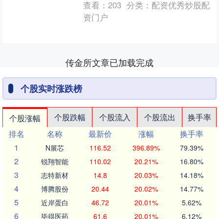
查看：
203
分类：
配资优秀炒股配
31日晚，....
资门户
传金所文章已加载完成
个股实时涨跌榜
个股跌幅
个股流入
个股流出
换手率
个股涨幅
排名
名称
最新价
涨幅
换手率
1
N展芯
116.52
396.89%
79.39%
2
锐翔智能
110.02
20.21%
16.80%
3
志特新材
14.8
20.03%
14.18%
4
博腾股份
20.44
20.02%
14.77%
5
近岸蛋白
46.72
20.01%
5.62%
6
毕得医药
61.6
20.01%
6.12%