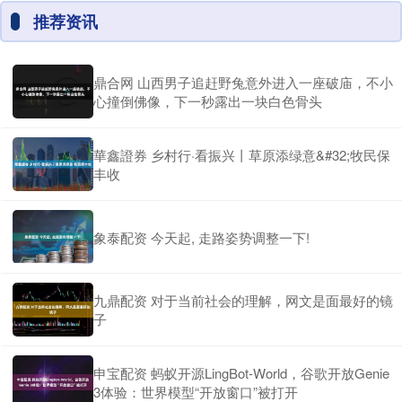
推荐资讯
鼎合网 山西男子追赶野兔意外进入一座破庙，不小
心撞倒佛像，下一秒露出一块白色骨头
華鑫證券 乡村行·看振兴丨草原添绿意&#32;牧民保
丰收
象泰配资 今天起, 走路姿势调整一下!
九鼎配资 对于当前社会的理解，网文是面最好的镜
子
申宝配资 蚂蚁开源LingBot-World，谷歌开放Genie
3体验：世界模型“开放窗口”被打开