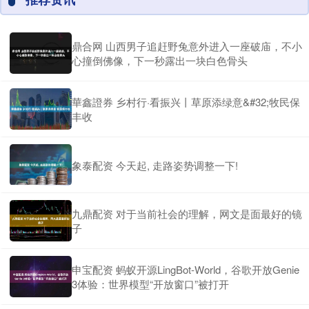
鼎合网 山西男子追赶野兔意外进入一座破庙，不小
心撞倒佛像，下一秒露出一块白色骨头
華鑫證券 乡村行·看振兴丨草原添绿意&#32;牧民保
丰收
象泰配资 今天起, 走路姿势调整一下!
九鼎配资 对于当前社会的理解，网文是面最好的镜
子
申宝配资 蚂蚁开源LingBot-World，谷歌开放Genie
3体验：世界模型“开放窗口”被打开