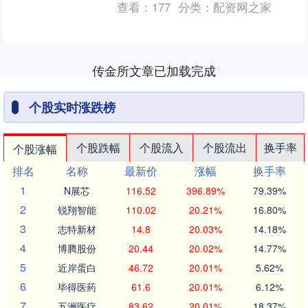
查看：
177
分类：
配资网之家
≤2μm/m²、....
传金所文章已加载完成
个股实时涨跌榜
个股跌幅
个股流入
个股流出
换手率
个股涨幅
排名
名称
最新价
涨幅
换手率
1
N展芯
116.52
396.89%
79.39%
2
锐翔智能
110.02
20.21%
16.80%
3
志特新材
14.8
20.03%
14.18%
4
博腾股份
20.44
20.02%
14.77%
5
近岸蛋白
46.72
20.01%
5.62%
6
毕得医药
61.6
20.01%
6.12%
7
五洲医疗
83.62
20.01%
18.37%