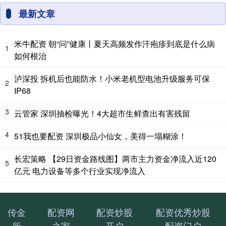
最新文章
米牛配资 朝“问”健康丨夏天高频发作汗疱疹到底是什么病
1
如何根治
泸深投 拆机后也能防水！小米老机型电池升级服务可保
2
IP68
3
云管家 深圳抽检曝光！4大超市生鲜查出有害残留
4
51我也要配资 深圳极品小仙女，美得一塌糊涂！
长宏策略 【29日资金路线图】两市主力资金净流入近120
5
亿元 电力设备等多个行业实现净流入
传金
配资网
配资炒股
配资优秀炒股
所
之家
开户
配资门户