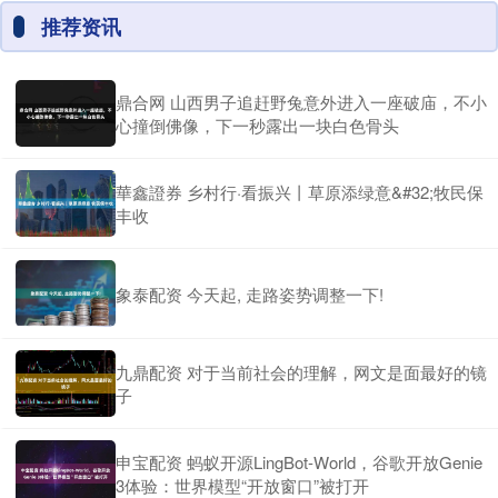
推荐资讯
鼎合网 山西男子追赶野兔意外进入一座破庙，不小
心撞倒佛像，下一秒露出一块白色骨头
華鑫證券 乡村行·看振兴丨草原添绿意&#32;牧民保
丰收
象泰配资 今天起, 走路姿势调整一下!
九鼎配资 对于当前社会的理解，网文是面最好的镜
子
申宝配资 蚂蚁开源LingBot-World，谷歌开放Genie
3体验：世界模型“开放窗口”被打开