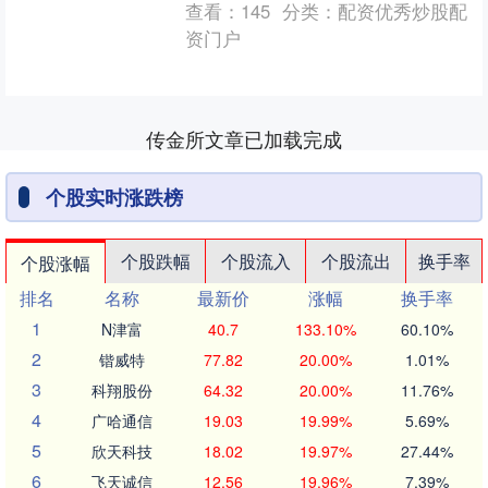
查看：
145
分类：
配资优秀炒股配
相关负....
资门户
传金所文章已加载完成
个股实时涨跌榜
个股跌幅
个股流入
个股流出
换手率
个股涨幅
排名
名称
最新价
涨幅
换手率
1
N津富
40.7
133.10%
60.10%
2
锴威特
77.82
20.00%
1.01%
3
科翔股份
64.32
20.00%
11.76%
4
广哈通信
19.03
19.99%
5.69%
5
欣天科技
18.02
19.97%
27.44%
6
飞天诚信
12.56
19.96%
7.39%