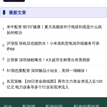
最新文章
米牛配资 朝“问”健康丨夏天高频发作汗疱疹到底是什么病
1
如何根治
泸深投 拆机后也能防水！小米老机型电池升级服务可保
2
IP68
3
云管家 深圳抽检曝光！4大超市生鲜查出有害残留
4
51我也要配资 深圳极品小仙女，美得一塌糊涂！
长宏策略 【29日资金路线图】两市主力资金净流入近120
5
亿元 电力设备等多个行业实现净流入
传金
配资网
配资炒股
配资优秀炒股